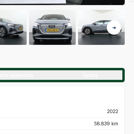
sche gegevens
Opties
2022
58.839 km