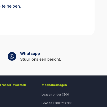
wel gevraagd
 te helpen.
r in minder
Whatsapp
Stuur ons een bericht.
arrosserievormen
Maandbedragen
Leasen onder €200
Leasen €200 tot €300