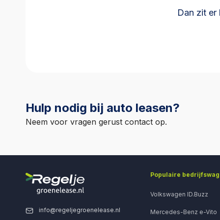
mogelijkhede
Dan zit er
om een aanbe
Deze aanbeta
geld wordt ge
Hulp nodig bij auto leasen?
Neem voor vragen gerust contact op.
Populaire bedrijfswa
Volkswagen ID.Buzz
info@regeljegroenelease.nl
Mercedes-Benz e-Vito