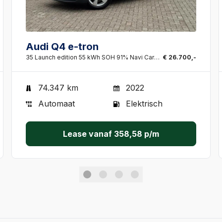
Audi Q4 e-tron
35 Launch edition 55 kWh SOH 91% Navi Carplay Leder Stoelverw All-Season banden PDC V+A Clima
€ 26.700,-
74.347 km
2022
Automaat
Elektrisch
Lease vanaf
358,58
p/m