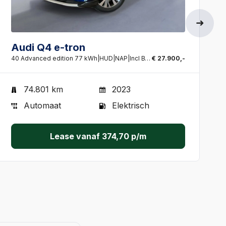
Audi Q4 e-tron
40 Advanced edition 77 kWh|HUD|NAP|Incl BTW|
€ 27.900,-
74.801 km
2023
Automaat
Elektrisch
Lease vanaf
374,70
p/m