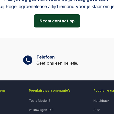
n om te leasen. Vaak wordt een klant met een H-codering 
 bij Regeljegroenelease altijd iemand voor je klaar om je
taling te doen om zo het risico van de bank te verlagen.
Neem contact op
ling verlaagt op zijn beurt weer het maandbedrag, omdat e
financierd.
Telefoon
Geef ons een belletje.
gens
Populaire personenauto’s
Populaire c
Tesla Model 3
Hatchback
Volkswagen ID.3
SUV