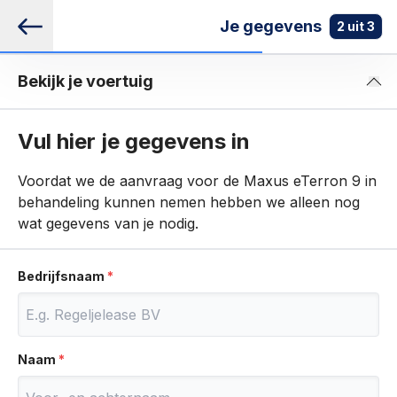
Je gegevens
2
uit
3
bel ons
Bekijk je voertuig
Zonder grote
in 15 minuten
365 dagen
investering
geregeld
geopend
Vul hier je gegevens in
Voordat we de aanvraag voor de Maxus eTerron 9 in
info@regeljegroenelease.nl
behandeling kunnen nemen hebben we alleen nog
wat gegevens van je nodig.
085 0290 044
Bedrijfsnaam
KVK:
59801948
BTW:
NL853649765B01
Populaire bedrijfswagens
Naam