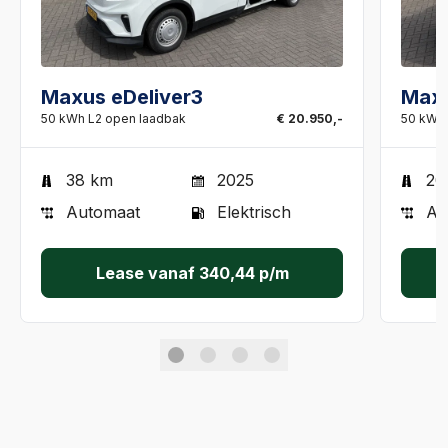
Maxus eDeliver3
Maxu
50 kWh L2 open laadbak
€ 20.950,-
50 kWh 
38 km
2025
20
Automaat
Elektrisch
Au
Lease vanaf
340,44
p/m