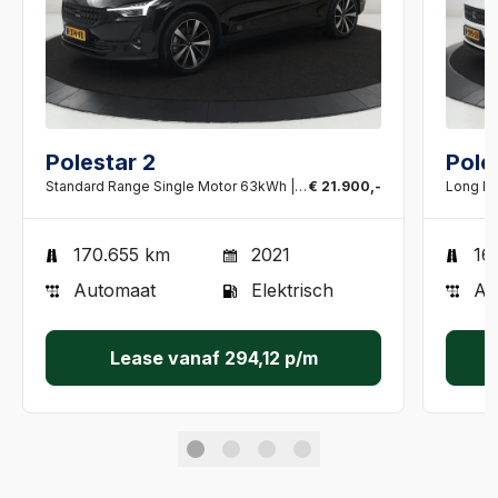
Polestar 2
Pole
Standard Range Single Motor 63kWh | SOH 89.9% | Warmtepomp | Panoramadak | Trekhaak
€ 21.900,-
170.655 km
2021
16
Automaat
Elektrisch
Au
Lease vanaf
294,12
p/m