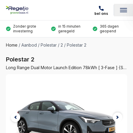
bel ons
Zonder grote
in 15 minuten
365 dagen
investering
geregeld
geopend
Home
Aanbod
Polestar
2
Polestar 2
Polestar 2
Long Range Dual Motor Launch Edition 78kWh [ 3-Fase ] {SOH-92%} - 2020 - 184.635 km