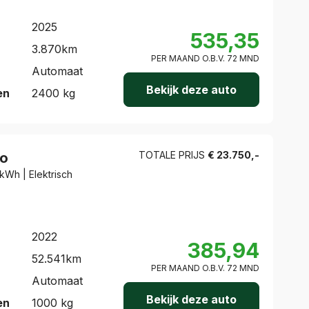
2025
535,35
3.870
km
PER MAAND O.B.V.
72
MND
Automaat
Bekijk deze auto
en
2400
kg
TOTALE PRIJS
€
23.750
,-
ro
 kWh | Elektrisch
2022
385,94
52.541
km
PER MAAND O.B.V.
72
MND
Automaat
Bekijk deze auto
en
1000
kg