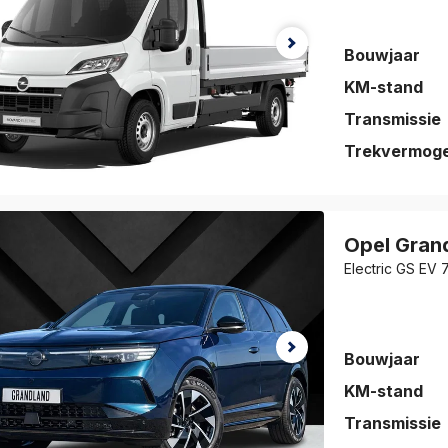
Bouwjaar
KM-stand
Transmissie
Trekvermog
auto is
eslagen!
Opel
Gran
jk de auto
Electric GS EV
vorieten
.
Bouwjaar
KM-stand
Transmissie