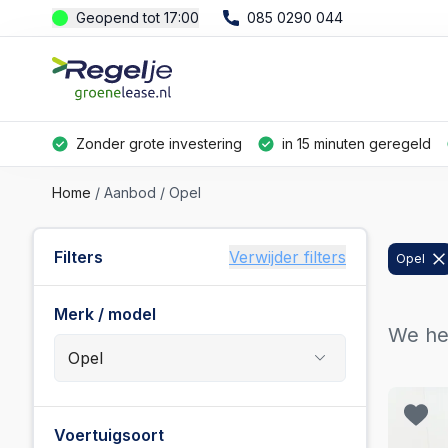
Geopend tot 17:00
085 0290 044
Zonder grote investering
in 15 minuten geregeld
Home
Aanbod
Opel
Filters
Verwijder filters
Opel
Merk / model
We h
Populaire merken
Voertuigsoort
Ford
(
361
)