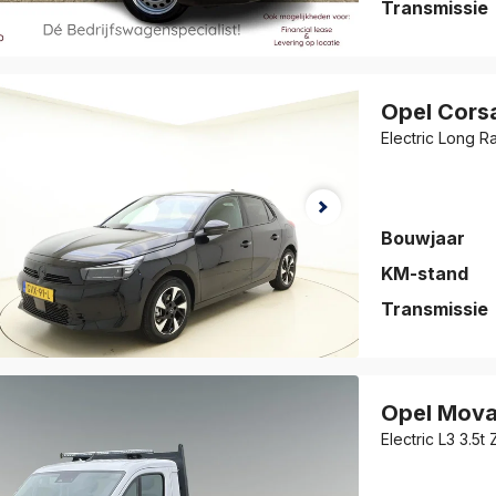
Transmissie
auto is
eslagen!
Opel
Cors
jk de auto
Electric Long 
vorieten
.
Bouwjaar
KM-stand
Transmissie
auto is
eslagen!
Opel
Mova
jk de auto
Electric L3 3.5
vorieten
.