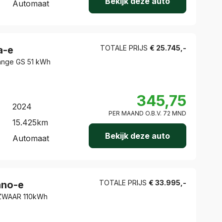
Bekijk deze auto
Automaat
TOTALE PRIJS
€
25.745
,-
a-e
Range GS 51 kWh
345,75
2024
PER MAAND O.B.V.
72
MND
15.425
km
Bekijk deze auto
Automaat
TOTALE PRIJS
€
33.995
,-
no-e
t ZWAAR 110kWh