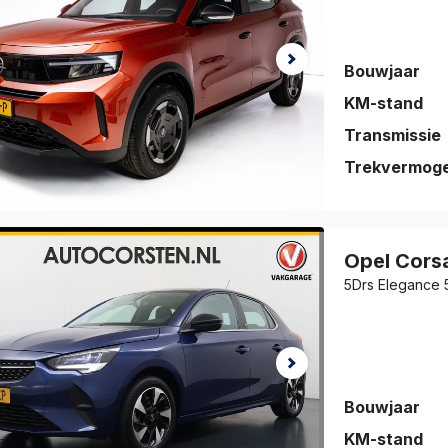
Bouwjaar
KM-stand
Transmissie
Trekvermog
auto is
eslagen!
Opel
Cors
jk de auto
vorieten
.
Bouwjaar
KM-stand