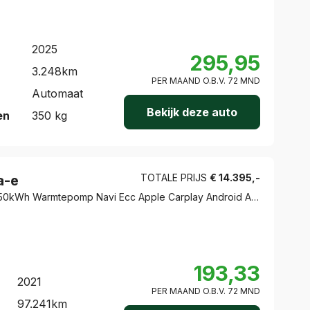
2025
295,95
3.248
km
PER MAAND O.B.V.
72
MND
Automaat
Bekijk deze auto
en
350
kg
TOTALE PRIJS
€
14.395
,-
a-e
5Drs Elegance 50kWh Warmtepomp Navi Ecc Apple Carplay Android Auto Pdc Cruise Control SOH 90%
193,33
2021
PER MAAND O.B.V.
72
MND
97.241
km