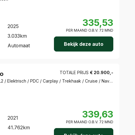
335,53
2025
PER MAAND O.B.V.
72
MND
3.033
km
Bekijk deze auto
Automaat
TOTALE PRIJS
€
20.900
,-
ro
75 kwh 136 PK L2 / Elektrisch / PDC / Carplay / Trekhaak / Cruise / Navi / Dodehoek assist / Halfleder
339,63
2021
PER MAAND O.B.V.
72
MND
41.762
km