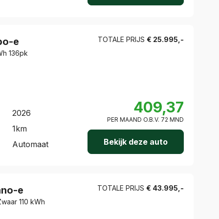
TOTALE PRIJS
€
25.995
,-
o-e
kWh 136pk
409,37
2026
PER MAAND O.B.V.
72
MND
1
km
Bekijk deze auto
Automaat
TOTALE PRIJS
€
43.995
,-
no-e
3 Zwaar 110 kWh