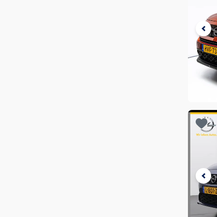
€ 34.000
€ 34.500
Mazda
(
10
)
€ 34.500
€ 35.000
Micro
(
1
)
€ 35.000
€ 35.500
€ 35.500
€ 36.000
Microlino
(
3
)
€ 36.000
€ 36.500
Mitsubishi
(
3
)
€ 36.500
€ 37.000
Mobilize
(
1
)
Je 
€ 37.000
€ 37.500
opg
Nissan
(
91
)
€ 37.500
€ 38.000
Beki
in
fa
€ 38.000
€ 38.500
Omoda
(
8
)
€ 38.500
€ 39.000
Piaggio
(
1
)
€ 39.000
€ 39.500
Polestar
(
141
)
€ 39.500
€ 40.000
Porsche
(
34
)
€ 40.000
€ 40.500