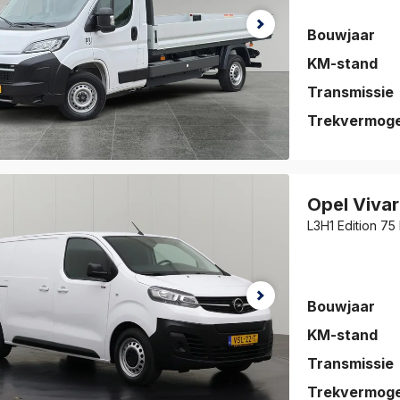
Bouwjaar
KM-stand
Transmissie
Trekvermog
auto is
eslagen!
Opel
Viva
jk de auto
L3H1 Edition 75
vorieten
.
Bouwjaar
KM-stand
Transmissie
Trekvermog