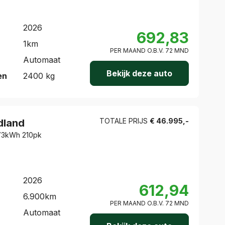
2026
692,83
1
km
PER MAAND O.B.V.
72
MND
Automaat
Bekijk deze auto
en
2400
kg
TOTALE PRIJS
€
46.995
,-
dland
 73kWh 210pk
2026
612,94
6.900
km
PER MAAND O.B.V.
72
MND
Automaat