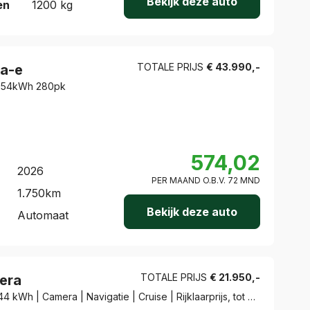
Bekijk deze auto
en
1200
kg
TOTALE PRIJS
€
43.990
,-
a-e
V 54kWh 280pk
574,02
2026
PER MAAND O.B.V.
72
MND
1.750
km
Bekijk deze auto
Automaat
TOTALE PRIJS
€
21.950
,-
era
Electric Edition 44 kWh | Camera | Navigatie | Cruise | Rijklaarprijs, tot 8 jaar garantie! |