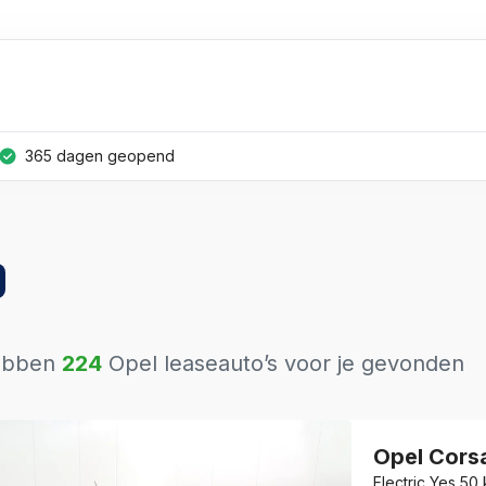
365 dagen geopend
ebben
224
Opel
leaseauto’s voor je gevonden
Opel
Cors
Electric Yes 50