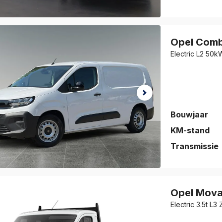
auto is
eslagen!
Opel
Comb
jk de auto
Electric L2 50
vorieten
.
Bouwjaar
KM-stand
Transmissie
auto is
eslagen!
Opel
Mova
jk de auto
Electric 3.5t L
vorieten
.