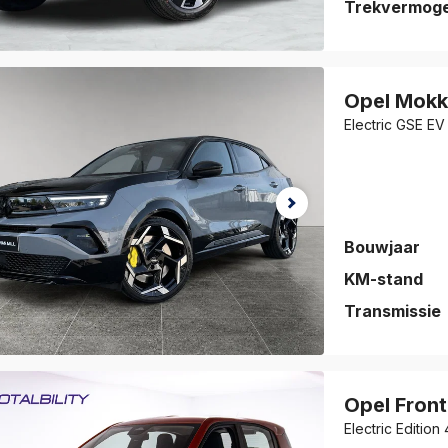
Trekvermog
auto is
eslagen!
Opel
Mokk
jk de auto
Electric GSE E
vorieten
.
Bouwjaar
KM-stand
Transmissie
auto is
eslagen!
Opel
Front
jk de auto
vorieten
.