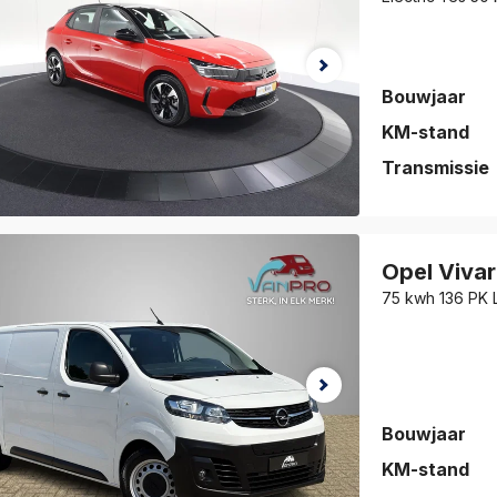
Bouwjaar
KM-stand
Transmissie
auto is
eslagen!
Opel
Viva
jk de auto
vorieten
.
Bouwjaar
KM-stand