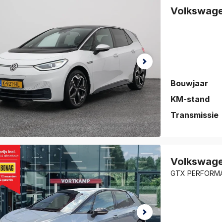
eslagen!
Volkswag
jk de auto
vorieten
.
Bouwjaar
KM-stand
Transmissie
auto is
eslagen!
Volkswag
jk de auto
vorieten
.