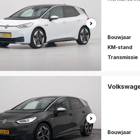
Bouwjaar
KM-stand
Transmissie
auto is
eslagen!
Volkswag
jk de auto
vorieten
.
Bouwjaar