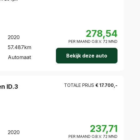
278,54
2020
PER MAAND O.B.V.
72
MND
57.487
km
Bekijk deze auto
Automaat
TOTALE PRIJS
€
17.700
,-
en
ID.3
237,71
2020
PER MAAND O.B.V.
72
MND