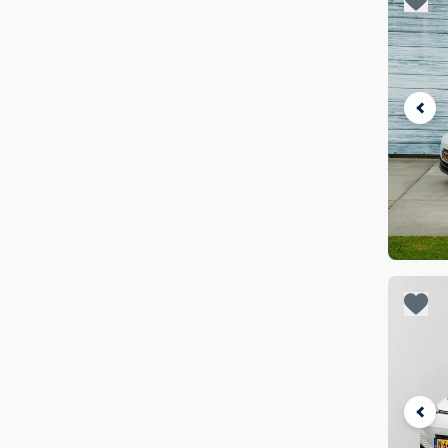
Fulpra
(
1
)
Beki
in
fa
€ 29.500
€ 30.000
Geely
(
19
)
€ 30.000
€ 30.500
Genesis
(
1
)
€ 30.500
€ 31.000
€ 31.000
€ 31.500
Honda
(
3
)
€ 31.500
€ 32.000
Hyundai
(
192
)
€ 32.000
€ 32.500
Isuzu
(
2
)
€ 32.500
€ 33.000
Je 
JAC
(
1
)
€ 33.000
€ 33.500
opg
Beki
Jaecoo
(
17
)
€ 33.500
€ 34.000
in
fa
€ 34.000
€ 34.500
Jaguar
(
12
)
€ 34.500
€ 35.000
Jeep
(
42
)
€ 35.000
€ 35.500