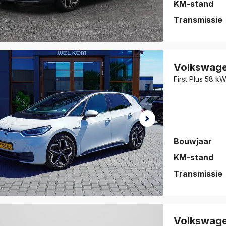
KM-stand
Transmissie
auto is
eslagen!
Volkswag
jk de auto
First Plus 58 k
vorieten
.
Bouwjaar
KM-stand
Transmissie
auto is
eslagen!
Volkswag
jk de auto