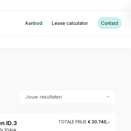
Aanbod
Lease calculator
Contact
TOTALE PRIJS
€
20.740
,-
en
ID.3
Wh 204pk