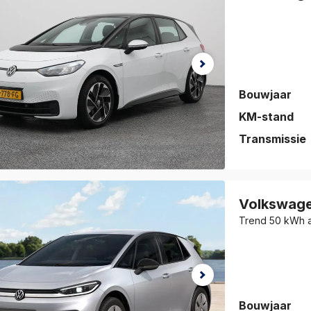
vorieten
.
Bouwjaar
KM-stand
Transmissie
auto is
eslagen!
Volkswag
jk de auto
Trend 50 kWh ac
vorieten
.
Bouwjaar