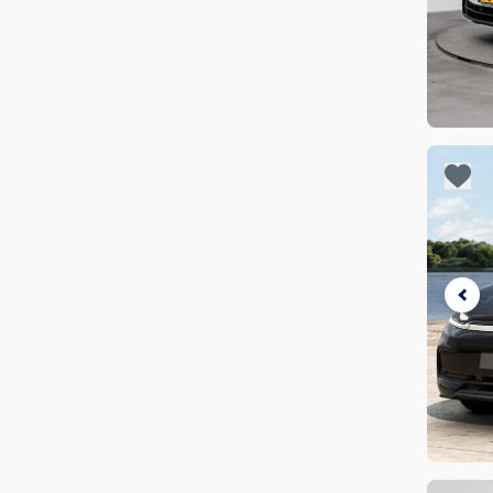
KGM
(
9
)
€ 35.500
€ 36.000
Kia
(
261
)
€ 36.000
€ 36.500
€ 36.500
€ 37.000
Lancia
(
2
)
€ 37.000
€ 37.500
Je 
Leapmotor
(
75
)
opg
€ 37.500
€ 38.000
Beki
Lexus
(
8
)
in
fa
€ 38.000
€ 38.500
Ligier
(
1
)
€ 38.500
€ 39.000
Lotus
(
2
)
€ 39.000
€ 39.500
€ 39.500
€ 40.000
Lynk & Co
(
12
)
€ 40.000
€ 40.500
MAN
(
3
)
€ 40.500
€ 41.000
MG
(
33
)
€ 41.000
€ 41.500
Je 
MINI
(
40
)