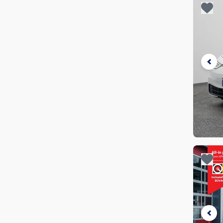
€ 41.500
€ 42.000
opg
Beki
€ 42.000
€ 42.500
Maxus
(
84
)
in
fa
€ 42.500
€ 43.000
Mazda
(
10
)
€ 43.000
€ 43.500
Micro
(
1
)
€ 43.500
€ 44.000
Microlino
(
3
)
€ 44.000
€ 44.500
Mitsubishi
(
3
)
€ 44.500
€ 45.000
€ 45.000
€ 45.500
Mobilize
(
1
)
Je 
€ 45.500
€ 46.000
Nissan
(
91
)
opg
€ 46.000
€ 46.500
Beki
Omoda
(
8
)
in
fa
€ 46.500
€ 47.000
Piaggio
(
1
)
€ 47.000
€ 47.500
€ 47.500
€ 48.000
Polestar
(
142
)