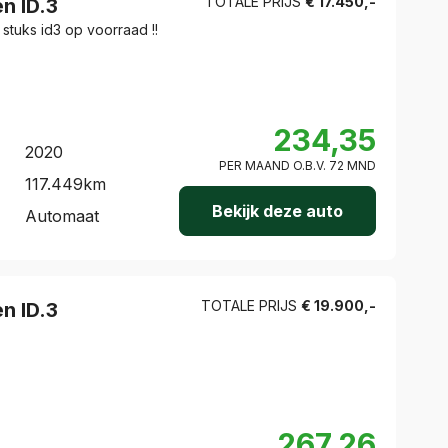
TOTALE PRIJS
€
17.450
,-
en
ID.3
 stuks id3 op voorraad !!
234,35
2020
PER MAAND O.B.V.
72
MND
117.449
km
Bekijk deze auto
Automaat
TOTALE PRIJS
€
19.900
,-
en
ID.3
267,26