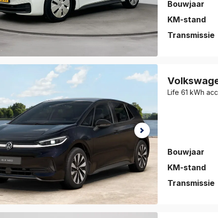
Bouwjaar
KM-stand
Transmissie
auto is
eslagen!
Volkswag
jk de auto
Life 61 kWh ac
vorieten
.
Bouwjaar
KM-stand
Transmissie
auto is