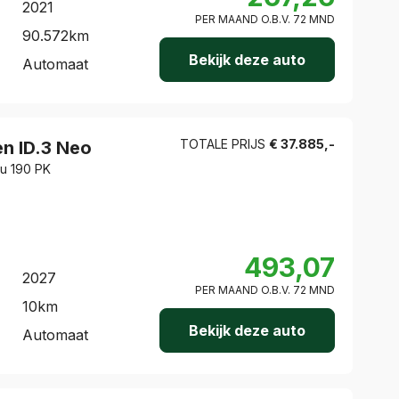
2021
PER MAAND O.B.V.
72
MND
90.572
km
Bekijk deze auto
Automaat
TOTALE PRIJS
€
37.885
,-
en
ID.3 Neo
cu 190 PK
493,07
2027
PER MAAND O.B.V.
72
MND
10
km
Bekijk deze auto
Automaat