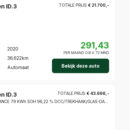
TOTALE PRIJS
€
21.700
,-
en
ID.3
291,43
2020
PER MAAND O.B.V.
72
MND
36.622
km
Bekijk deze auto
Automaat
TOTALE PRIJS
€
43.666
,-
en
ID.3
GTX PERFORMANCE 79 KWh SOH 96,22 % DCC/TREKHAAK/GLAS-DAK/HARMAN-KARDON/ACC/STOELVERW