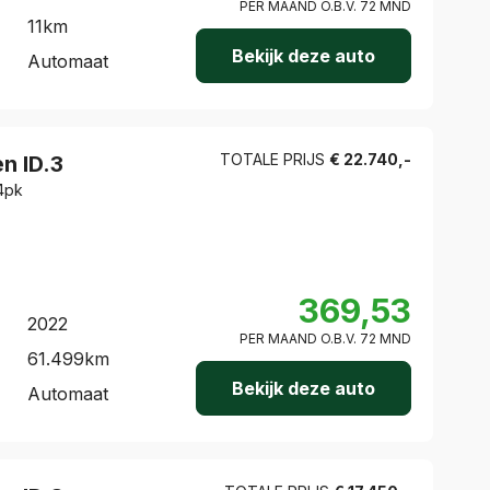
PER MAAND O.B.V.
72
MND
11
km
Bekijk deze auto
Automaat
TOTALE PRIJS
€
22.740
,-
en
ID.3
4pk
369,53
2022
PER MAAND O.B.V.
72
MND
61.499
km
Bekijk deze auto
Automaat