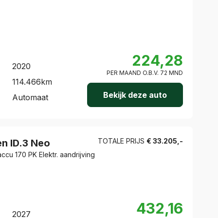
224,28
2020
PER MAAND O.B.V.
72
MND
114.466
km
Bekijk deze auto
Automaat
TOTALE PRIJS
€
33.205
,-
en
ID.3 Neo
cu 170 PK Elektr. aandrijving
432,16
2027