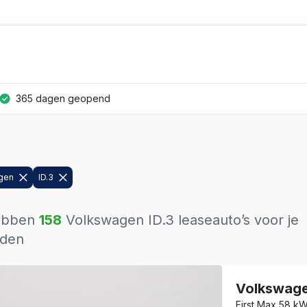
365 dagen geopend
gen
ID.3
ebben
158
Volkswagen
ID.3
leaseauto’s voor je
den
Volkswag
First Max 58 k