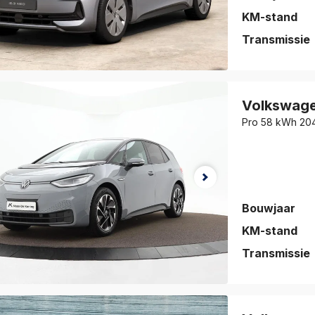
KM-stand
Transmissie
auto is
eslagen!
Volkswag
jk de auto
Pro 58 kWh 20
vorieten
.
Bouwjaar
KM-stand
Transmissie
auto is
eslagen!