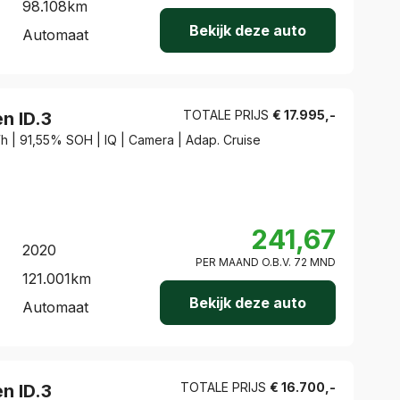
98.108
km
Bekijk deze auto
Automaat
TOTALE PRIJS
€
17.995
,-
en
ID.3
Wh | 91,55% SOH | IQ | Camera | Adap. Cruise
241,67
2020
PER MAAND O.B.V.
72
MND
121.001
km
Bekijk deze auto
Automaat
TOTALE PRIJS
€
16.700
,-
en
ID.3