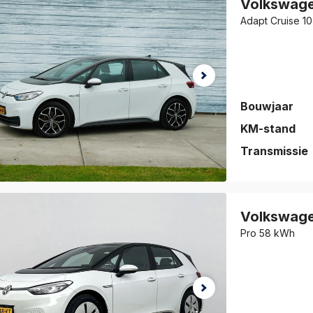
Volkswag
jk de auto
Adapt Cruise 10
vorieten
.
Bouwjaar
KM-stand
Transmissie
auto is
eslagen!
Volkswag
jk de auto
Pro 58 kWh
vorieten
.