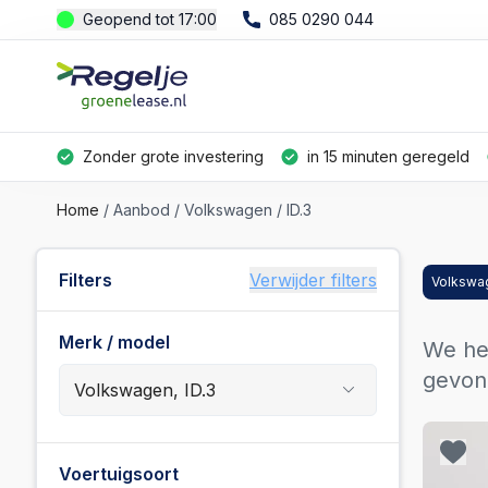
Geopend tot 17:00
085 0290 044
Zonder grote investering
in 15 minuten geregeld
Home
Aanbod
Volkswagen
ID.3
Filters
Verwijder filters
Volkswa
Merk / model
We h
gevon
Populaire merken
Voertuigsoort
Ford
(
362
)