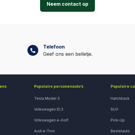
Neem contact op
ling verlaagt op zijn beurt weer het maandbedrag, omdat e
financierd.
Telefoon
Geef ons een belletje.
gens
Populaire personenauto’s
Populaire c
Tesla Model 3
Hatchback
Volkswagen ID.3
SUV
Volkswagen e-Golf
Pick-Up
Audi e-Tron
Bestelauto