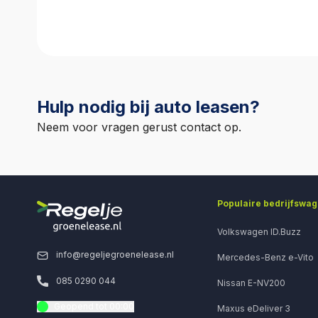
Deze aanbeta
geld wordt ge
Hulp nodig bij auto leasen?
Neem voor vragen gerust contact op.
Populaire bedrijfswa
Volkswagen ID.Buzz
info@regeljegroenelease.nl
Mercedes-Benz e-Vito
085 0290 044
Nissan E-NV200
Geopend tot 00:00
Maxus eDeliver 3