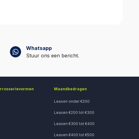
r in minder
Whatsapp
Stuur ons een bericht.
arrosserievormen
Maandbedragen
Leasen onder €200
Leasen €200 tot €300
Leasen €300 tot €400
Leasen €400 tot €500