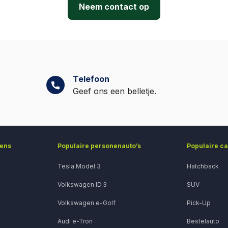
Neem contact op
ling verlaagt op zijn beurt weer het maandbedrag, omdat e
financierd.
Telefoon
Geef ons een belletje.
gens
Populaire personenauto’s
Populaire c
Tesla Model 3
Hatchback
Volkswagen ID.3
SUV
Volkswagen e-Golf
Pick-Up
Audi e-Tron
Bestelauto