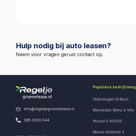
Deze aanbeta
geld wordt ge
Hulp nodig bij auto leasen?
Neem voor vragen gerust contact op.
Populaire bedrijfswa
Volkswagen ID.Buzz
info@regeljegroenelease.nl
Mercedes-Benz e-Vito
085 0290 044
Nissan E-NV200
Maxus eDeliver 3