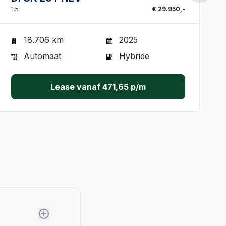
1.5
€ 29.950,-
1
18.706 km
2025
Automaat
Hybride
Lease vanaf
471,65
p/m