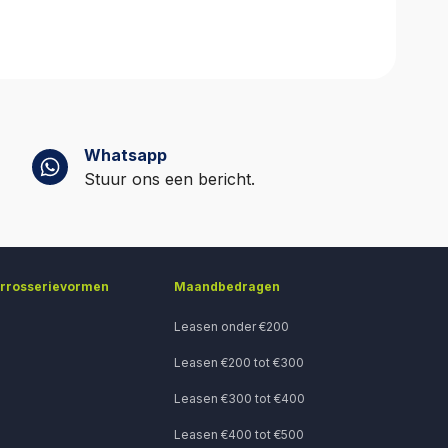
r in minder
Whatsapp
Stuur ons een bericht.
arrosserievormen
Maandbedragen
Leasen onder €200
Leasen €200 tot €300
Leasen €300 tot €400
Leasen €400 tot €500