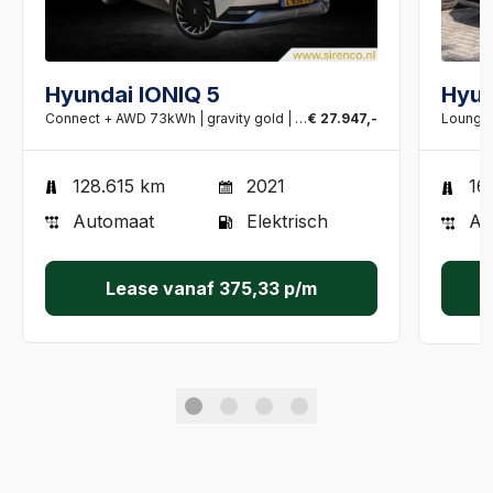
Hyundai IONIQ 5
Hyun
Connect + AWD 73kWh | gravity gold | leder | hud | v2l | bose | camera | stoel + stuurverwarming | soh 99.4%
€ 27.947,-
Lounge
128.615 km
2021
16
Automaat
Elektrisch
Au
Lease vanaf
375,33
p/m