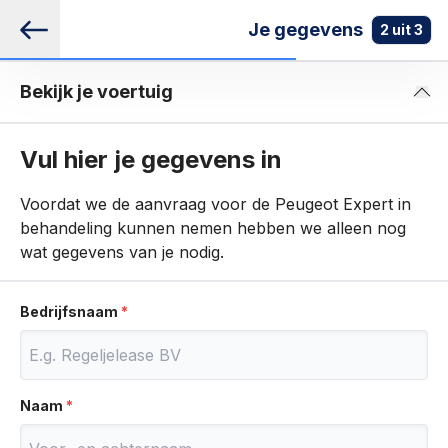
Je gegevens
2
uit
3
bel ons
Bekijk je voertuig
Zonder grote
in 15 minuten
365 dagen
investering
geregeld
geopend
Vul hier je gegevens in
Voordat we de aanvraag voor de Peugeot Expert in
info@regeljegroenelease.nl
behandeling kunnen nemen hebben we alleen nog
wat gegevens van je nodig.
085 0290 044
Bedrijfsnaam
KVK:
59801948
BTW:
NL853649765B01
Populaire bedrijfswagens
Naam