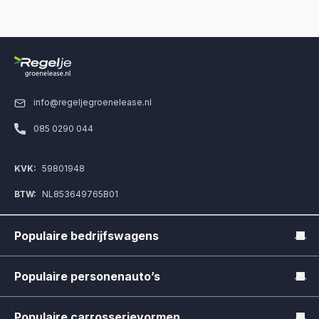
info@regeljegroenelease.nl
085 0290 044
KVK:
59801948
BTW:
NL853649765B01
Populaire bedrijfswagens
Volkswagen ID.Buzz
Populaire personenauto’s
Mercedes-Benz e-Vito
Tesla Model 3
Populaire carrosserievormen